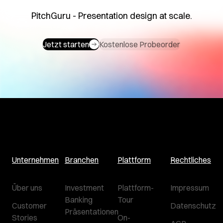
PitchGuru - Presentation design at scale.
Jetzt starten
Kostenlose Probeorder
Unternehmen
Branchen
Plattform
Rechtliches
Über uns
Investment
Plattform-
Impressum
Banking
Tour
Customer
Datenschutz
Präsentationen
Stories
On-