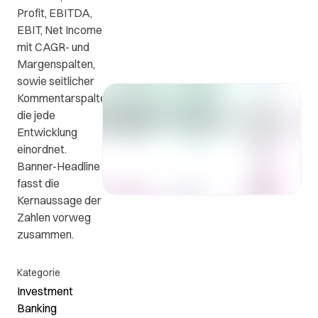
Profit, EBITDA,
ews
FAQs
Kontakt
EBIT, Net Income
mit CAGR- und
Kontaktieren
n
Die
Margenspalten,
Sie uns.
wichtigsten
sowie seitlicher
Fragen
Kommentarspalte,
e
und
die jede
en
Antworten.
Entwicklung
einordnet.
Banner-Headline
.
fasst die
Kernaussage der
Zahlen vorweg
zusammen.
Kategorie
Investment
Banking