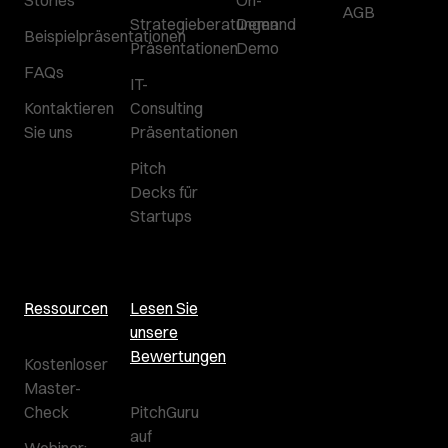
Stories
On-
AGB
Strategieberatungen
Demand
Beispielpräsentationen
Präsentationen
Demo
FAQs
IT-
Kontaktieren
Consulting
Sie uns
Präsentationen
Pitch
Decks für
Startups
Ressourcen
Lesen Sie
unsere
Bewertungen
Kostenloser
Master-
Check
PitchGuru
auf