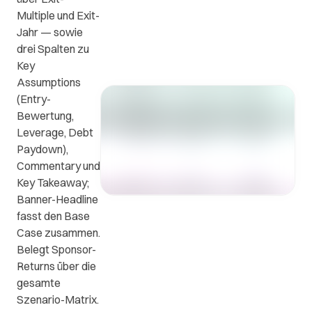
ews
FAQs
Kontakt
Multiple und Exit-
Jahr — sowie
drei Spalten zu
Kontaktieren
n
Die
Key
Sie uns.
wichtigsten
Assumptions
Fragen
(Entry-
e
und
Bewertung,
en
Antworten.
Leverage, Debt
Paydown),
Commentary und
.
Key Takeaway;
Banner-Headline
fasst den Base
Case zusammen.
Belegt Sponsor-
Returns über die
gesamte
Szenario-Matrix.