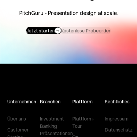
PitchGuru - Presentation design at scale.
Jetzt starten
Kostenlose Probeorder
Unternehmen
Branchen
Plattform
Rechtliches
Über uns
Investment
Plattform-
Impressum
Banking
Tour
Customer
Datenschutz
Präsentationen