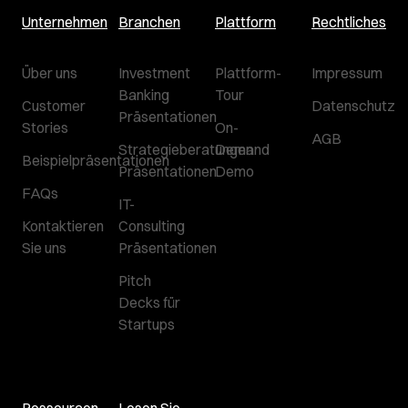
Unternehmen
Branchen
Plattform
Rechtliches
Über uns
Investment
Plattform-
Impressum
Banking
Tour
Customer
Datenschutz
Präsentationen
Stories
On-
AGB
Strategieberatungen
Demand
Beispielpräsentationen
Präsentationen
Demo
FAQs
IT-
Kontaktieren
Consulting
Sie uns
Präsentationen
Pitch
Decks für
Startups
Ressourcen
Lesen Sie