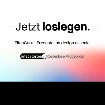
ews
FAQs
Kontakt
Kontaktieren
n
Die
Jetzt
loslegen.
Sie uns.
wichtigsten
Fragen
e
und
en
Antworten.
PitchGuru - Presentation design at scale.
Jetzt starten
Kostenlose Probeorder
.