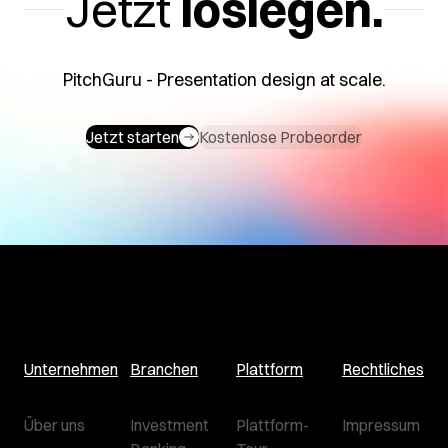
Jetzt
loslegen.
PitchGuru - Presentation design at scale.
Jetzt starten
Kostenlose Probeorder
Unternehmen
Branchen
Plattform
Rechtliches
Über uns
Investment
Plattform-
Impressum