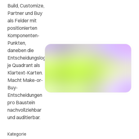
Build, Customize,
ews
FAQs
Kontakt
Partner und Buy
als Felder mit
Kontaktieren
n
Die
positionierten
Sie uns.
wichtigsten
Komponenten-
Fragen
Punkten,
e
und
daneben die
en
Antworten.
Entscheidungslogik
je Quadrant als
Klartext-Karten.
.
Macht Make-or-
Buy-
Entscheidungen
pro Baustein
nachvollziehbar
und auditierbar.
Kategorie