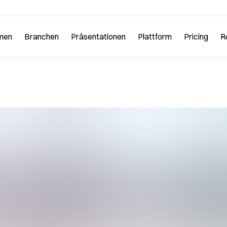
men
Branchen
Plattform
R
 PitchGuru
Investment Banking
Beispiele
Plattform-Tour
Strategi
Sehen Sie sich hier Beispielfol
n Sie uns und unsere
Lernen Sie alle Funkt
ophie kennen.
Plattform kennen.
Startups und Tech
iews
FAQs