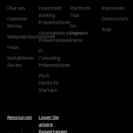
Über uns
Investment
Plattform-
Impressum
Banking
Tour
Customer
Datenschutz
Präsentationen
Stories
On-
AGB
Strategieberatungen
Demand
Beispielpräsentationen
Präsentationen
Demo
FAQs
IT-
Kontaktieren
Consulting
Sie uns
Präsentationen
Pitch
Decks für
Startups
Ressourcen
Lesen Sie
unsere
Bewertungen