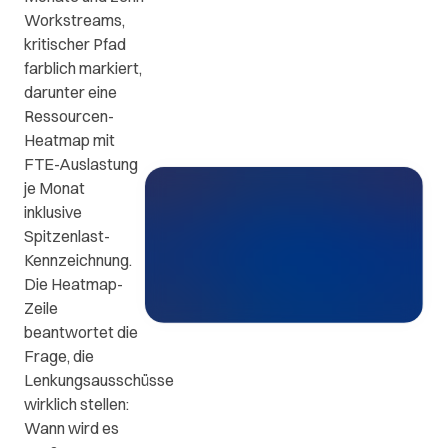
ews
FAQs
Kontakt
Workstreams,
kritischer Pfad
farblich markiert,
Kontaktieren
n
Die
darunter eine
Sie uns.
wichtigsten
Ressourcen-
Fragen
Heatmap mit
e
und
FTE-Auslastung
en
Antworten.
je Monat
inklusive
Spitzenlast-
.
Kennzeichnung.
Die Heatmap-
Zeile
beantwortet die
Frage, die
Lenkungsausschüsse
wirklich stellen:
Wann wird es