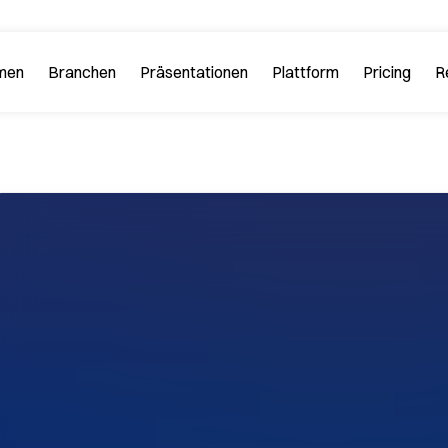
men
Branchen
Plattform
R
 PitchGuru
Investment Banking
Beispiele
Plattform-Tour
Strategi
Sehen Sie sich hier Beispielfol
n Sie uns und unsere
Lernen Sie alle Funkt
ophie kennen.
Plattform kennen.
Startups und Tech
iews
FAQs