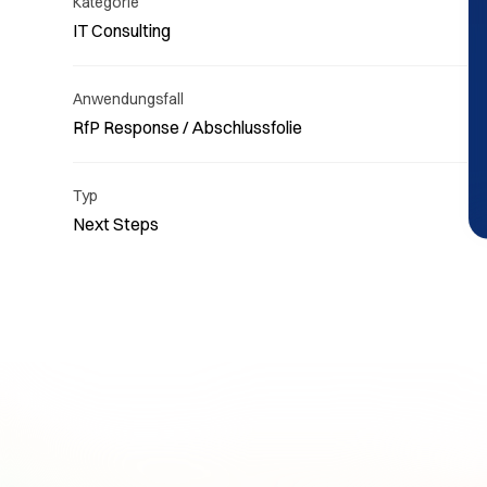
Kategorie
IT Consulting
Anwendungsfall
RfP Response / Abschlussfolie
Lesen
uns s
Typ
Next Steps