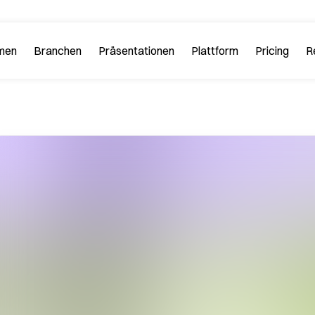
men
Branchen
Plattform
R
 PitchGuru
Investment Banking
Beispiele
Plattform-Tour
Strategi
Sehen Sie sich hier Beispielfol
n Sie uns und unsere
Lernen Sie alle Funkt
ophie kennen.
Plattform kennen.
Startups und Tech
iews
FAQs