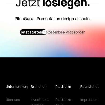
Jetzt
loslegen.
PitchGuru - Presentation design at scale.
Jetzt starten
Kostenlose Probeorder
Unternehmen
Branchen
Plattform
Rechtliches
Über uns
Investment
Plattform-
Impressum