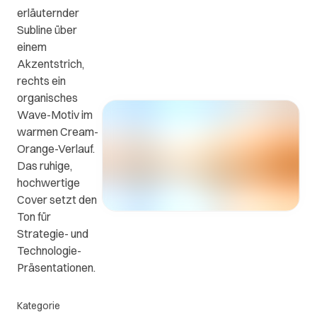
erläuternder
ews
FAQs
Kontakt
Subline über
einem
Kontaktieren
n
Die
Akzentstrich,
Sie uns.
wichtigsten
rechts ein
Fragen
organisches
e
und
Wave-Motiv im
en
Antworten.
warmen Cream-
Orange-Verlauf.
Das ruhige,
.
hochwertige
Cover setzt den
Ton für
Strategie- und
Technologie-
Präsentationen.
Kategorie