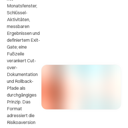
ews
FAQs
Kontakt
Monatsfenster,
Schlüssel-
Aktivitäten,
Kontaktieren
n
Die
messbaren
Sie uns.
wichtigsten
Ergebnissen und
Fragen
definiertem Exit-
e
und
Gate; eine
en
Antworten.
Fußzeile
verankert Cut-
over-
.
Dokumentation
und Rollback-
Pfade als
durchgängiges
Prinzip. Das
Format
adressiert die
Risikoaversion