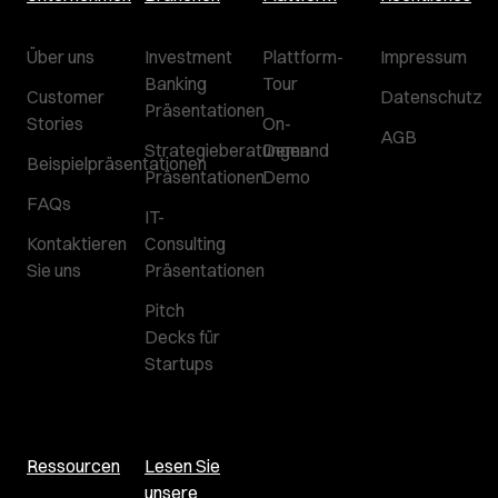
Über uns
Investment
Plattform-
Impressum
Banking
Tour
Customer
Datenschutz
Präsentationen
Stories
On-
AGB
Strategieberatungen
Demand
Beispielpräsentationen
Präsentationen
Demo
FAQs
IT-
Kontaktieren
Consulting
Sie uns
Präsentationen
Pitch
Decks für
Startups
Ressourcen
Lesen Sie
unsere