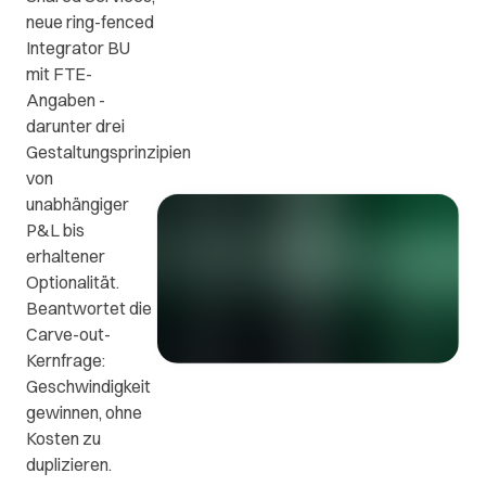
ews
FAQs
Kontakt
neue ring-fenced
Integrator BU
mit FTE-
Kontaktieren
n
Die
Angaben -
Sie uns.
wichtigsten
darunter drei
Fragen
Gestaltungsprinzipien
e
und
von
en
Antworten.
unabhängiger
P&L bis
erhaltener
.
Optionalität.
Beantwortet die
Carve-out-
Kernfrage:
Geschwindigkeit
gewinnen, ohne
Kosten zu
duplizieren.