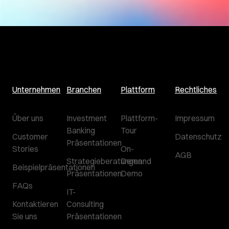
Unternehmen
Branchen
Plattform
Rechtliches
Über uns
Investment
Plattform-
Impressum
Banking
Tour
Customer
Datenschutz
Präsentationen
Stories
On-
AGB
Strategieberatungen
Demand
Beispielpräsentationen
Präsentationen
Demo
FAQs
IT-
Kontaktieren
Consulting
Sie uns
Präsentationen