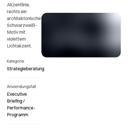
Akzentlinie,
ews
FAQs
Kontakt
rechts ein
architektonisches
Kontaktieren
n
Die
Schwarzweiß-
Sie uns.
wichtigsten
Motiv mit
Fragen
violettem
e
und
Lichtakzent.
en
Antworten.
Kategorie
Strategieberatung
.
Anwendungsfall
Executive
Briefing /
Performance-
Programm