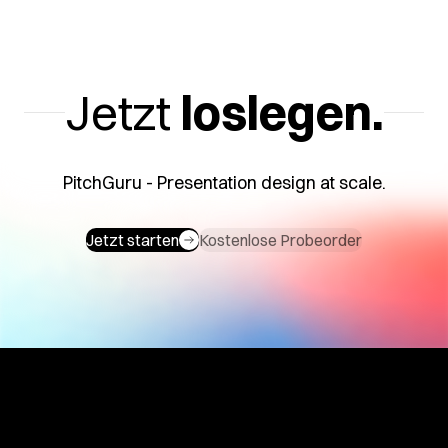
ews
FAQs
Kontakt
Kontaktieren
n
Die
Jetzt
loslegen.
Sie uns.
wichtigsten
Fragen
e
und
en
Antworten.
PitchGuru - Presentation design at scale.
Jetzt starten
Kostenlose Probeorder
.