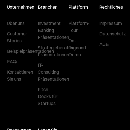
Unternehmen
Branchen
Plattform
Rechtliches
Über uns
Investment
Plattform-
Impressum
Banking
Tour
Customer
Datenschutz
Präsentationen
Stories
On-
AGB
Strategieberatungen
Demand
Beispielpräsentationen
Präsentationen
Demo
FAQs
IT-
Kontaktieren
Consulting
Sie uns
Präsentationen
Pitch
Decks für
Startups
Ressourcen
Lesen Sie