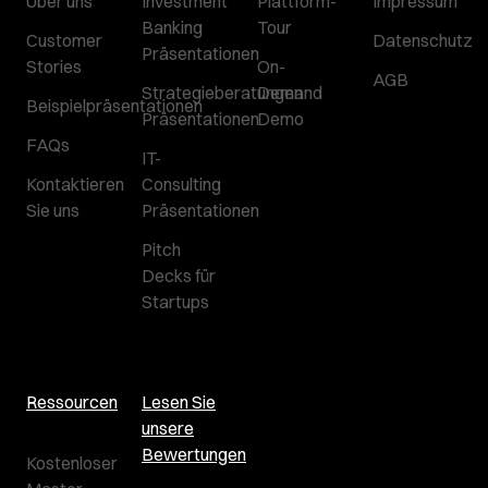
Über uns
Investment
Plattform-
Impressum
Banking
Tour
Customer
Datenschutz
Präsentationen
Stories
On-
AGB
Strategieberatungen
Demand
Beispielpräsentationen
Präsentationen
Demo
FAQs
IT-
Kontaktieren
Consulting
Sie uns
Präsentationen
Pitch
Decks für
Startups
Ressourcen
Lesen Sie
unsere
Bewertungen
Kostenloser