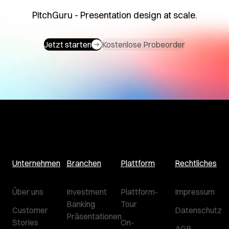
PitchGuru - Presentation design at scale.
Jetzt starten
Kostenlose Probeorder
Unternehmen
Branchen
Plattform
Rechtliches
Über uns
Investment
Plattform-
Impressum
Banking
Tour
Customer
Datenschutz
Präsentationen
Stories
On-
AGB