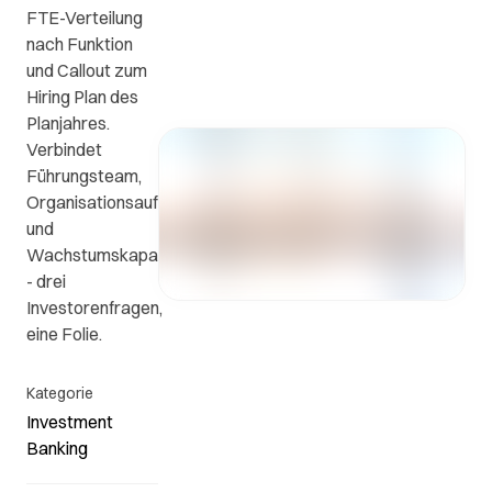
FTE-Verteilung
ews
FAQs
Kontakt
nach Funktion
und Callout zum
Kontaktieren
n
Die
Hiring Plan des
Sie uns.
wichtigsten
Planjahres.
Fragen
Verbindet
e
und
Führungsteam,
en
Antworten.
Organisationsaufbau
und
Wachstumskapazität
.
- drei
Investorenfragen,
eine Folie.
Kategorie
Investment
Banking