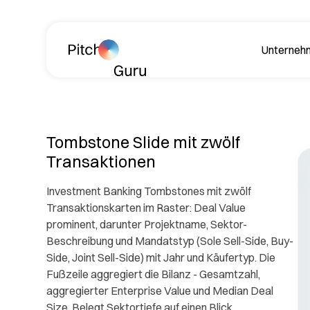
Navigation überspringen
Unterneh
Über
Tombstone Slide mit zwölf
Transaktionen
Investment Banking Tombstones mit zwölf
Transaktionskarten im Raster: Deal Value
prominent, darunter Projektname, Sektor-
Beschreibung und Mandatstyp (Sole Sell-Side, Buy-
Lerne
Side, Joint Sell-Side) mit Jahr und Käufertyp. Die
Philos
Fußzeile aggregiert die Bilanz - Gesamtzahl,
aggregierter Enterprise Value und Median Deal
Rev
Size. Belegt Sektortiefe auf einen Blick.