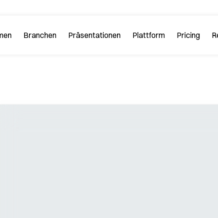
men
Branchen
Plattform
R
 PitchGuru
Investment Banking
Beispiele
Plattform-Tour
Strategi
Sehen Sie sich hier Beispielfol
n Sie uns und unsere
Lernen Sie alle Funkt
ophie kennen.
Plattform kennen.
Startups und Tech
iews
FAQs