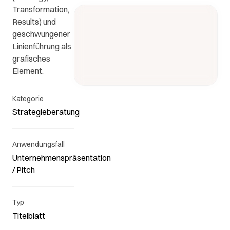
Transformation,
ews
FAQs
Kontakt
Results) und
geschwungener
Kontaktieren
n
Die
Linienführung als
Sie uns.
wichtigsten
grafisches
Fragen
Element.
e
und
en
Antworten.
Kategorie
Strategieberatung
.
Anwendungsfall
Unternehmenspräsentation
/ Pitch
Typ
Titelblatt